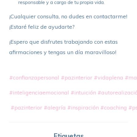
responsable y a cargo de tu propia vida.
¡Cualquier consulta, no dudes en contactarme!
¡Estaré feliz de ayudarte?
¡Espero que disfrutes trabajando con estas
afirmaciones y tengas un día maravilloso!
#confianzapersonal
#pazinterior
#vidaplena
#man
#inteligenciaemocional
#intuición
#autorealizaci
#pazinterior
#alegría
#inspiración
#coaching
#ps
Etiquetas