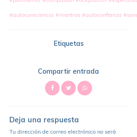
#autoconsciencia
#mantras
#autoconfianza
#san
Etiquetas
Compartir entrada
Deja una respuesta
Tu dirección de correo electrónico no será