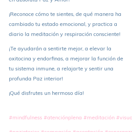
¡Reconoce cómo te sientes, de qué manera ha
cambiado tu estado emocional, y practica a
diario la meditación y respiración consciente!
¡Te ayudarán a sentirte mejor, a elevar la
oxitocina y endorfinas, a mejorar la función de
tu sistema inmune, a relajarte y sentir una
profunda Paz interior!
¡Qué disfrutes un hermoso día!
#mindfulness
#atenciónplena
#meditación
#visua
#pazinterior
#compasión
#aceptación
#esperanz