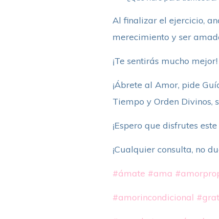
Al finalizar el ejercicio, 
merecimiento y ser amada
¡Te sentirás mucho mejor!
¡Ábrete al Amor, pide Guía
Tiempo y Orden Divinos, 
¡Espero que disfrutes este
¡Cualquier consulta, no d
#ámate
#ama
#amorpro
#amorincondicional
#grat