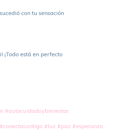
e sucedió con tu sensación
! ¡Todo está en perfecto
ón
#autocuidadoybienestar
#conectacontigo
#luz
#paz
#esperanza