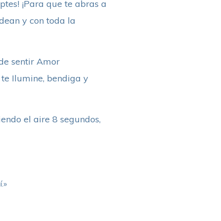
tes! ¡Para que te abras a
odean y con toda la
de sentir Amor
 te Ilumine, bendiga y
iendo el aire 8 segundos,
.»