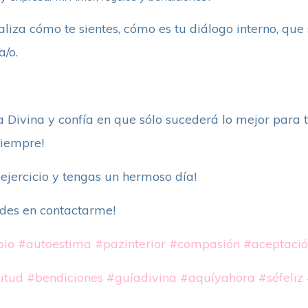
analiza cómo te sientes, cómo es tu diálogo interno, qu
/o.
 Divina y confía en que sólo sucederá lo mejor para ti
siempre!
 ejercicio y tengas un hermoso día!
udes en contactarme!
pio
#autoestima
#pazinterior
#compasión
#aceptaci
itud
#bendiciones
#guíadivina
#aquíyahora
#séfeliz