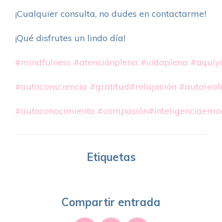
¡Cualquier consulta, no dudes en contactarme!
¡Qué disfrutes un lindo día!
#mindfulness
#atenciónplena
#vidaplena
#aquíy
#autoconsciencia
#gratitud
#relajación
#autoreal
#autoconocimiento
#compasión
#inteligenciaemo
Etiquetas
Compartir entrada