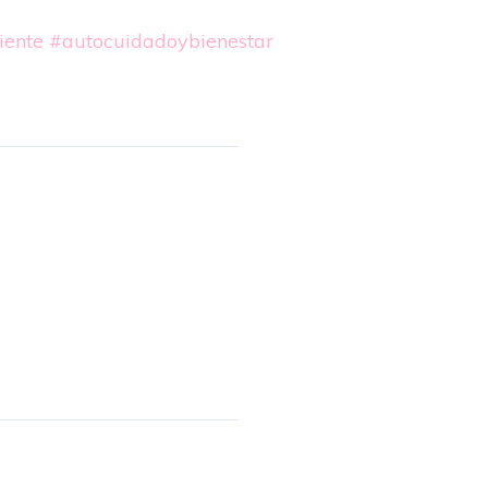
iente
#autocuidadoybienestar