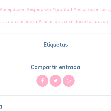
#aceptación
#esperanza
#gratitud
#respiraciónconsc
as
#autoconfianza
#sanación
#conectacontucorazón
Etiquetas
Compartir entrada
a