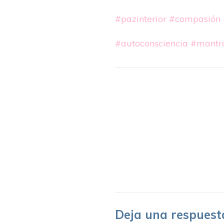
#pazinterior
#compasión
#autoconsciencia
#mantr
Deja una respuest