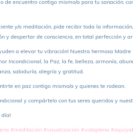
io de encuentro contigo mismo/a para tu sanación, con
iente y/o meditación, pide recibir toda la información
n y despertar de consciencia, en total perfección y ar
yuden a elevar tu vibración! Nuestra hermosa Madre 
or Incondicional, la Paz, la fe, belleza, armonía, abu
nza, sabiduría, alegría y gratitud.
entirte en paz contigo mismo/a y quienes te rodean.
ndicional y compártelo con tus seres queridos y nues
 día!
lena
#meditación
#visualización
#vidaplena
#aquíya