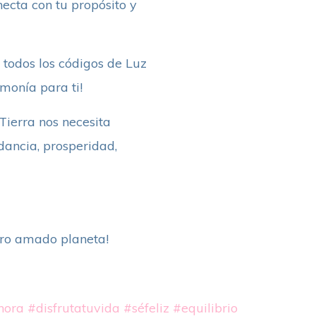
ecta con tu propósito y
, todos los códigos de Luz
monía para ti!
Tierra nos necesita
ndancia, prosperidad,
tro amado planeta!
hora
#disfrutatuvida
#séfeliz
#equilibrio