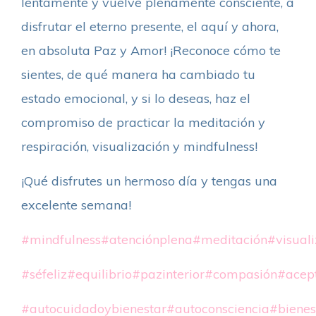
lentamente y vuelve plenamente consciente, a
disfrutar el eterno presente, el aquí y ahora,
en absoluta Paz y Amor! ¡Reconoce cómo te
sientes, de qué manera ha cambiado tu
estado emocional, y si lo deseas, haz el
compromiso de practicar la meditación y
respiración, visualización y mindfulness!
¡Qué disfrutes un hermoso día y tengas una
excelente semana!
#mindfulness
#atenciónplena
#meditación
#visual
#séfeliz
#equilibrio
#pazinterior
#compasión
#acep
#autocuidadoybienestar
#autoconsciencia
#bienes