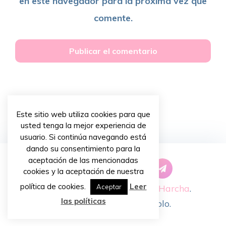
en este navegador para la próxima vez que
comente.
Este sitio web utiliza cookies para que
usted tenga la mejor experiencia de
usuario. Si continúa navegando está
dando su consentimiento para la
aceptación de las mencionadas
cookies y la aceptación de nuestra
política de cookies.
Leer
Copyright © 2026 ~
Priscilla Harcha
.
Aceptar
las políticas
Diseño de
Chiavassa Pablo
.