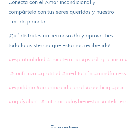
Conecta con el Amor Incondicional y
compártelo con tus seres queridos y nuestro
amado planeta.
¡Qué disfrutes un hermoso día y aproveches
toda la asistencia que estamos recibiendo!
#espiritualidad
#psicoterapia
#psicólogaclínica
#
#confianza
#gratitud
#meditación
#mindfulness
#equilibrio
#amorincondicional
#coaching
#psico
#aquíyahora
#autocuidadoybienestar
#inteligen
Etiquetas