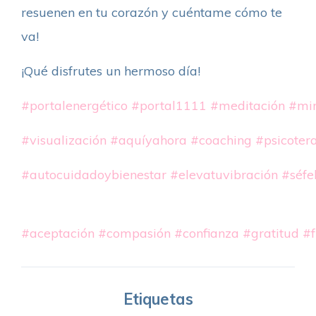
resuenen en tu corazón y cuéntame cómo te
va!
¡Qué disfrutes un hermoso día!
#portalenergético
#portal1111
#meditación
#min
#visualización
#aquíyahora
#coaching
#psicoter
#autocuidadoybienestar
#elevatuvibración
#séfel
#aceptación
#compasión
#confianza
#gratitud
#f
Etiquetas