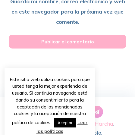
Guarda mi nombre, correo electrónico y web
en este navegador para la próxima vez que
comente.
Este sitio web utiliza cookies para que
usted tenga la mejor experiencia de
usuario. Si continúa navegando está
dando su consentimiento para la
aceptación de las mencionadas
cookies y la aceptación de nuestra
política de cookies.
Leer
Copyright © 2026 ~
Priscilla Harcha
.
Aceptar
las políticas
Diseño de
Chiavassa Pablo
.