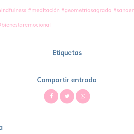
indfulness
#meditación
#geometríasagrada
#sanae
#bienestaremocional
Etiquetas
Compartir entrada
a