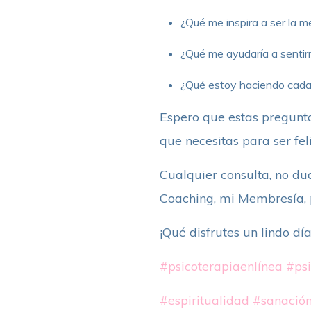
¿Qué me inspira a ser la m
¿Qué me ayudaría a sentir
¿Qué estoy haciendo cada 
Espero que estas pregunta
que necesitas para ser feli
Cualquier consulta, no du
Coaching, mi Membresía, 
¡Qué disfrutes un lindo día
#psicoterapiaenlínea
#psi
#espiritualidad
#sanació