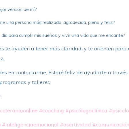
ejor versión de mí?
me una persona más realizada, agradecida, plena y feliz?
día para cumplir mis sueños y vivir una vida que me encante?
s te ayuden a tener más claridad, y te orienten para
z.
des en contactarme. Estaré feliz de ayudarte a través 
programas y talleres.
!
coterapiaonline
#coaching
#psicólogaclínica
#psicol
n
#inteligenciaemocional
#asertividad
#comunicación