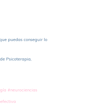
 que puedas conseguir lo
de Psicoterapia,
ogía
#neurociencias
efectiva