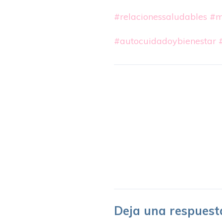
#relacionessaludables
#m
#autocuidadoybienestar
Deja una respuest