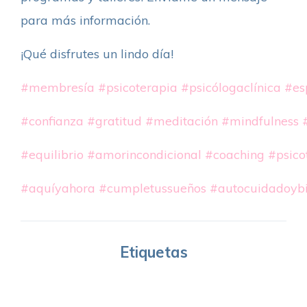
para más información.
¡Qué disfrutes un lindo día!
#membresía
#psicoterapia
#psicólogaclínica
#es
#confianza
#gratitud
#meditación
#mindfulness
#equilibrio
#amorincondicional
#coaching
#psico
#aquíyahora
#cumpletussueños
#autocuidadoybi
Etiquetas