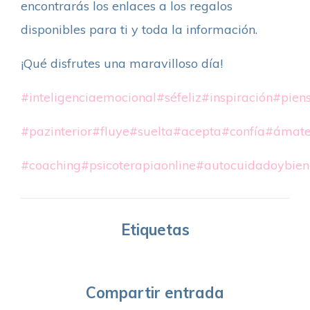
encontrarás los enlaces a los regalos
disponibles para ti y toda la información.
¡Qué disfrutes una maravilloso día!
#inteligenciaemocional
#séfeliz
#inspiración
#piens
#pazinterior
#fluye
#suelta
#acepta
#confía
#ámat
#coaching
#psicoterapiaonline
#autocuidadoybien
Etiquetas
Compartir entrada