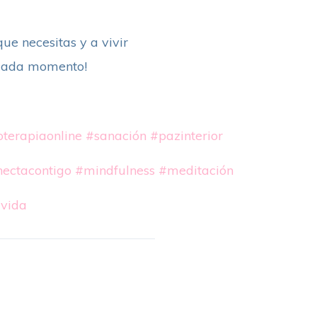
ue necesitas y a vivir
a cada momento!
oterapiaonline
#sanación
#pazinterior
ectacontigo
#mindfulness
#meditación
uvida