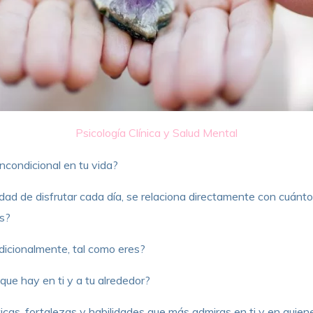
Psicología Clínica y Salud Mental
Incondicional en tu vida?
ad de disfrutar cada día, se relaciona directamente con cuánt
ás?
icionalmente, tal como eres?
ue hay en ti y a tu alrededor?
ticas, fortalezas y habilidades que más admiras en ti y en quie