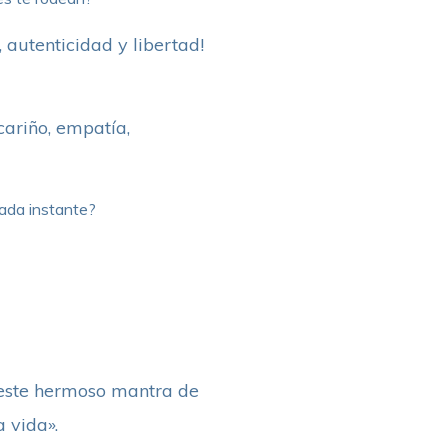
autenticidad y libertad!
cariño, empatía,
cada instante?
r este hermoso mantra de
 vida».