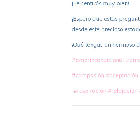
¡Te sentirás muy bien!
¡Espero que estas pregunta
desde este precioso estad
¡Qué tengas un hermoso d
#amorincondicional
#amo
#compasión
#aceptación
#respiración
#relajación