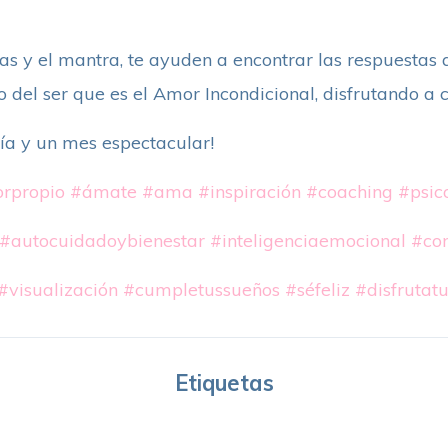
s y el mantra, te ayuden a encontrar las respuestas q
o del ser que es el Amor Incondicional, disfrutando 
ía y un mes espectacular!
rpropio
#ámate
#ama
#inspiración
#coaching
#psic
#autocuidadoybienestar
#inteligenciaemocional
#con
#visualización
#cumpletussueños
#séfeliz
#disfrutat
Etiquetas