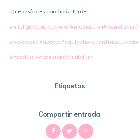
¡Qué disfrutes una linda tarde!
#inteligenciaemocional
#meditación
#visualizació
#vidaplena
#acepta
#aquíyahora
#disfrutatuvida
#
#meditacióndesanaciónenlaLuz
Etiquetas
Compartir entrada