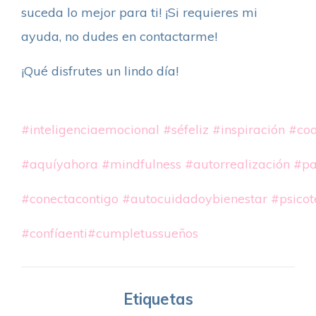
suceda lo mejor para ti! ¡Si requieres mi
ayuda, no dudes en contactarme!
¡Qué disfrutes un lindo día!
#inteligenciaemocional
#séfeliz
#inspiración
#coa
#aquíyahora
#mindfulness
#autorrealización
#pa
#conectacontigo
#autocuidadoybienestar
#psicot
#confíaenti
#cumpletussueños
Etiquetas