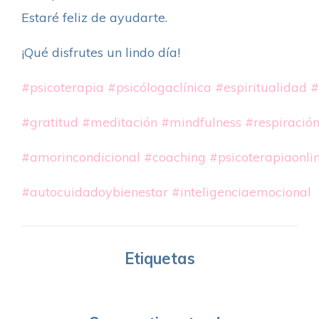
Estaré feliz de ayudarte.
¡Qué disfrutes un lindo día!
#psicoterapia
#psicólogaclínica
#espiritualidad
#
#gratitud
#meditación
#mindfulness
#respiració
#amorincondicional
#coaching
#psicoterapiaonli
#autocuidadoybienestar
#inteligenciaemocional
Etiquetas