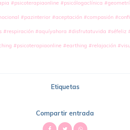
apia
#psicoterapiaonline
#psicólogaclínica
#geometrí
mocional
#pazinterior
#aceptación
#compasión
#conf
s
#respiración
#aquíyahora
#disfrutatuvida
#séfeliz
ching
#psicoterapiaonline
#earthing
#relajación
#visu
Etiquetas
Compartir entrada