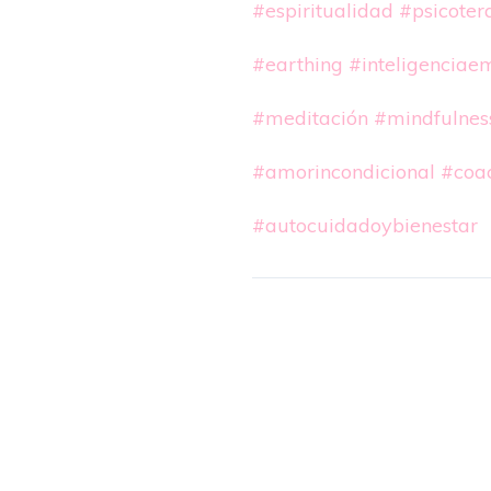
#espiritualidad
#psicoter
#earthing
#inteligenciae
#meditación
#mindfulnes
#amorincondicional
#coa
#autocuidadoybienestar