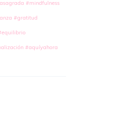
asagrada
#mindfulness
ianza
#gratitud
#equilibrio
alización
#aquíyahora