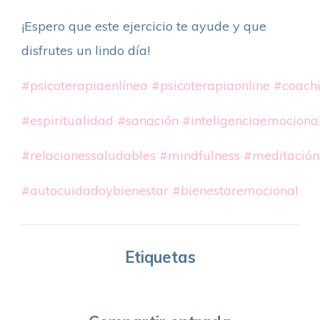
¡Espero que este ejercicio te ayude y que
disfrutes un lindo día!
#psicoterapiaenlínea
#psicoterapiaonline
#coach
#espiritualidad
#sanación
#inteligenciaemociona
#relacionessaludables
#mindfulness
#meditación
#autocuidadoybienestar
#bienestaremocional
Etiquetas