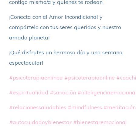
contigo mismo/a y quienes te rodean.
¡Conecta con el Amor Incondicional y
compártelo con tus seres queridos y nuestro
amado planeta!
¡Qué disfrutes un hermoso día y una semana
espectacular!
#psicoterapiaenlínea
#psicoterapiaonline
#coach
#espiritualidad
#sanación
#inteligenciaemociona
#relacionessaludables
#mindfulness
#meditación
#autocuidadoybienestar
#bienestaremocional