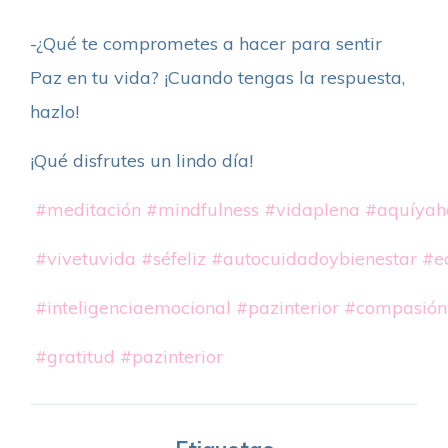
-¿Qué te comprometes a hacer para sentir
Paz en tu vida? ¡Cuando tengas la respuesta,
hazlo!
¡Qué disfrutes un lindo día!
#meditación
#mindfulness
#vidaplena
#aquíyah
#vivetuvida
#séfeliz
#autocuidadoybienestar
#eq
#inteligenciaemocional
#pazinterior
#compasión
#gratitud
#pazinterior