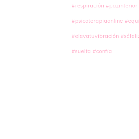
#respiración
#pazinterior
#psicoterapiaonline
#equi
#elevatuvibración
#séfeli
#suelta
#confía