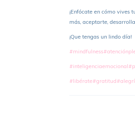
¡Enfócate en cómo vives t
más, aceptarte, desarrollar
¡Que tengas un lindo día!
#mindfulness
#atenciónpl
#inteligenciaemocional
#p
#libérate
#gratitud
#alegr