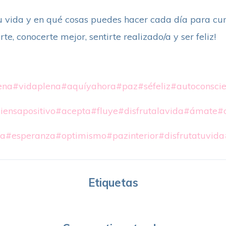
u vida y en qué cosas puedes hacer cada día para cu
te, conocerte mejor, sentirte realizado/a y ser feliz!
ena
#vidaplena
#aquíyahora
#paz
#séfeliz
#autoconscie
iensapositivo
#acepta
#fluye
#disfrutalavida
#ámate
#
ía
#esperanza
#optimismo
#pazinterior
#disfrutatuvida
Etiquetas