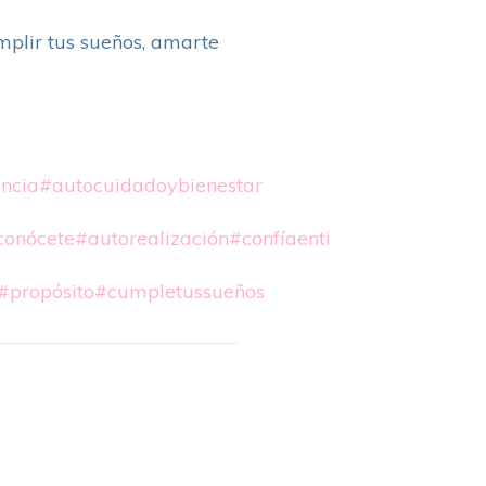
mplir tus sueños, amarte
ncia
#autocuidadoybienestar
conócete
#autorealización
#confíaenti
#propósito
#cumpletussueños