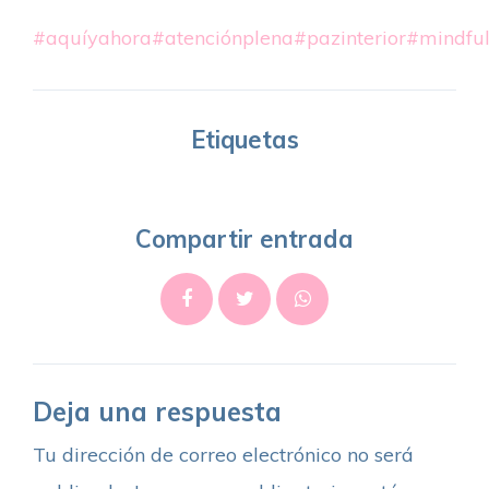
#aquíyahora
#atenciónplena
#pazinterior
#mindful
Etiquetas
Compartir entrada
Deja una respuesta
Tu dirección de correo electrónico no será