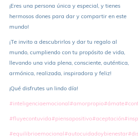
¡Eres una persona única y especial, y tienes
hermosos dones para dar y compartir en este
mundo!
¡Te invito a descubrirlos y dar tu regalo al
mundo, cumpliendo con tu propósito de vida,
llevando una vida plena, consciente, auténtica,
armónica, realizada, inspiradora y feliz!
¡Qué disfrutes un lindo día!
#inteligenciaemocional
#amorpropio
#ámate
#con
#fluyecontuvida
#piensapositivo
#aceptación
#insp
#equilibrioemocional
#autocuidadoybienestar
#di