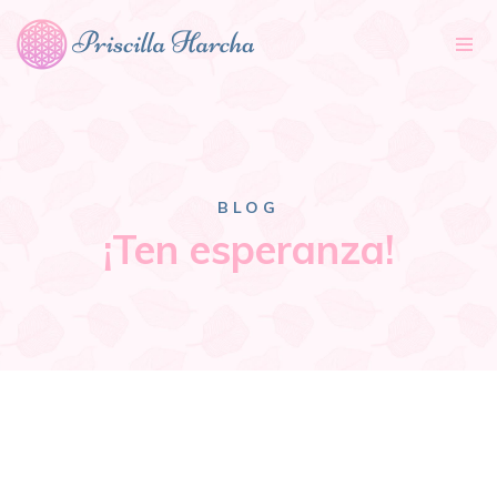
Tog
nav
BLOG
¡Ten esperanza!