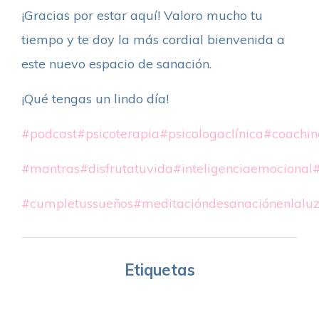
¡Gracias por estar aquí! Valoro mucho tu
tiempo y te doy la más cordial bienvenida a
este nuevo espacio de sanación.
¡Qué tengas un lindo día!
#podcast
#psicoterapia
#psicologaclínica
#coachin
#mantras
#disfrutatuvida
#inteligenciaemocional
#cumpletussueños
#meditacióndesanaciónenlalu
Etiquetas