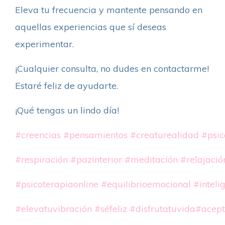
Eleva tu frecuencia y mantente pensando en
aquellas experiencias que sí deseas
experimentar.
¡Cualquier consulta, no dudes en contactarme!
Estaré feliz de ayudarte.
¡Qué tengas un lindo día!
#creencias
#pensamientos
#creaturealidad
#psic
#respiración
#pazinterior
#meditación
#relajació
#psicoterapiaonline
#equilibrioemocional
#inteli
#elevatuvibración
#séfeliz
#disfrutatuvida
#acept