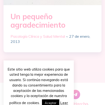
Un pequeño
agradecimiento
Psicología Clínica y Salud Mental
~
27 de enero,
2013
Este sitio web utiliza cookies para que
usted tenga la mejor experiencia de
usuario. Si continúa navegando está
dando su consentimiento para la
aceptación de las mencionadas
cookies y la aceptación de nuestra
política de cookies.
Leer
Aceptar
Copyright © 2026 ~
Priscilla Harcha
.