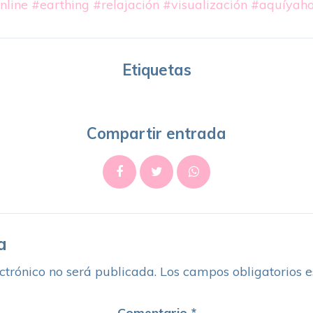
nline
#earthing
#relajación
#visualización
#aquíyaho
Etiquetas
Compartir entrada
a
ctrónico no será publicada.
Los campos obligatorios 
Comentario
*