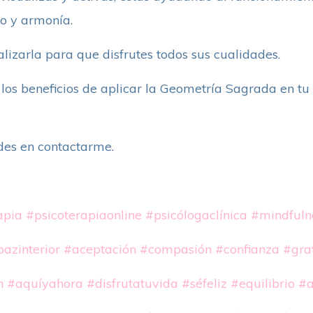
rio y armonía.
alizarla para que disfrutes todos sus cualidades.
los beneficios de aplicar la Geometría Sagrada en tu
des en contactarme.
apia
#psicoterapiaonline
#psicólogaclínica
#mindfuln
azinterior
#aceptación
#compasión
#confianza
#gra
n
#aquíyahora
#disfrutatuvida
#séfeliz
#equilibrio
#a