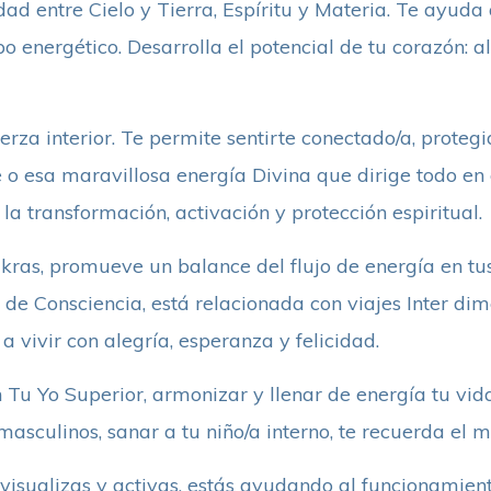
dad entre Cielo y Tierra, Espíritu y Materia. Te ayuda a
o energético. Desarrolla el potencial de tu corazón: al
rza interior. Te permite sentirte conectado/a, protegi
 o esa maravillosa energía Divina que dirige todo en 
a transformación, activación y protección espiritual.
ras, promueve un balance del flujo de energía en tus 
de Consciencia, está relacionada con viajes Inter di
a vivir con alegría, esperanza y felicidad.
Tu Yo Superior, armonizar y llenar de energía tu vida
asculinos, sanar a tu niño/a interno, te recuerda el m
visualizas y activas, estás ayudando al funcionamien