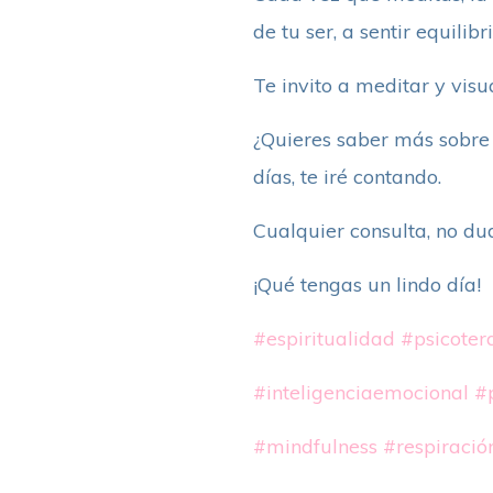
de tu ser, a sentir equilib
Te invito a meditar y visu
¿Quieres saber más sobre 
días, te iré contando.
Cualquier consulta, no du
¡Qué tengas un lindo día!
#espiritualidad
#psicoter
#inteligenciaemocional
#p
#mindfulness
#respiració