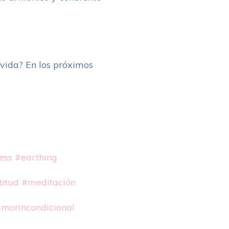
 vida? En los próximos
ess
#earthing
titud
#meditación
morincondicional