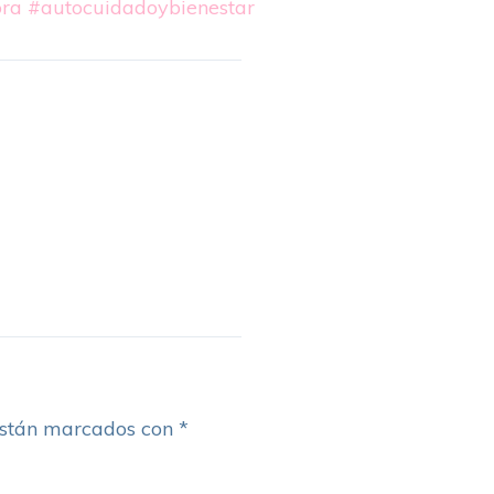
ra
#autocuidadoybienestar
están marcados con
*