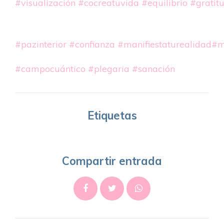
#visualización
#cocreatuvida
#equilibrio
#gratit
#pazinterior
#confianza
#manifiestaturealidad
#m
#campocuántico
#plegaria
#sanación
Etiquetas
Compartir entrada