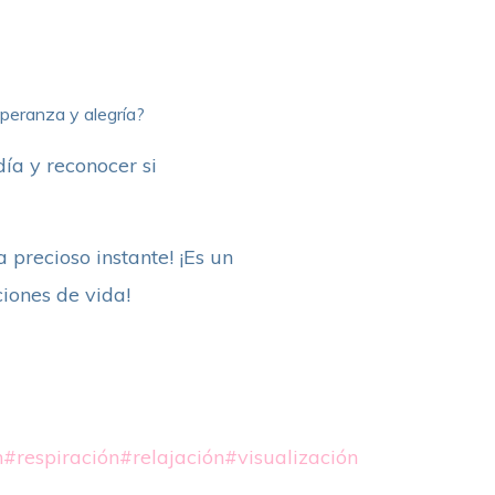
speranza y alegría?
ía y reconocer si
 precioso instante! ¡Es un
ciones de vida!
n
#respiración
#relajación
#visualización