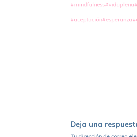
#mindfulness
#vidaplena
#aceptación
#esperanza
#
Deja una respuest
Tu dirección de correo ele