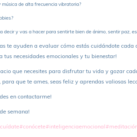
música de alta frecuencia vibratoria?
bbies?
a decir y vas a hacer para sentirte bien de ánimo, sentir paz, e
as te ayuden a evaluar cómo estás cuidándote cada d
 tus necesidades emocionales y tu bienestar!
acio que necesites para disfrutar tu vida y gozar cada
, para que te ames, seas feliz y aprendas valiosas lec
udes en contactarme!
n de semana!
cuídate
#conócete
#inteligenciaemocional
#meditació