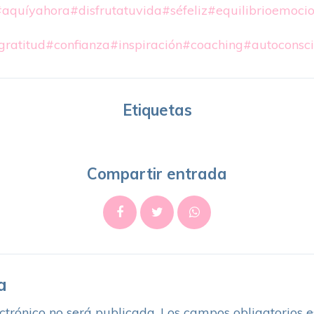
#aquíyahora
#disfrutatuvida
#séfeliz
#equilibrioemocio
gratitud
#confianza
#inspiración
#coaching
#autoconsci
Etiquetas
Compartir entrada
a
ctrónico no será publicada.
Los campos obligatorios 