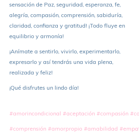
sensación de Paz, seguridad, esperanza, fe,
alegría, compasión, comprensión, sabiduría,
claridad, confianza y gratitud! ¡Todo fluye en
equilibrio y armonía!
¡Anímate a sentirlo, vivirlo, experimentarlo,
expresarlo y así tendrás una vida plena,
realizada y feliz!
¡Qué disfrutes un lindo día!
#amorincondicional
#aceptación
#compasión
#co
#comprensión
#amorpropio
#amabilidad
#empat