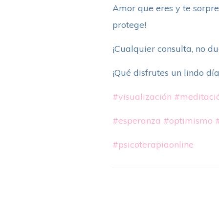
Amor que eres y te sorpre
protege!
¡Cualquier consulta, no du
¡Qué disfrutes un lindo día
#visualización
#meditaci
#esperanza
#optimismo
#psicoterapiaonline