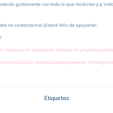
nderás gratamente con todo lo que recibirás! ¡La Vida
des en contactarme! ¡Estaré feliz de apoyarte!
!
ón
#inspiración
#propósito
#ámate
#cumpletussueño
#autorealización
#autocuidadoybienestar
#inteligenc
Etiquetas