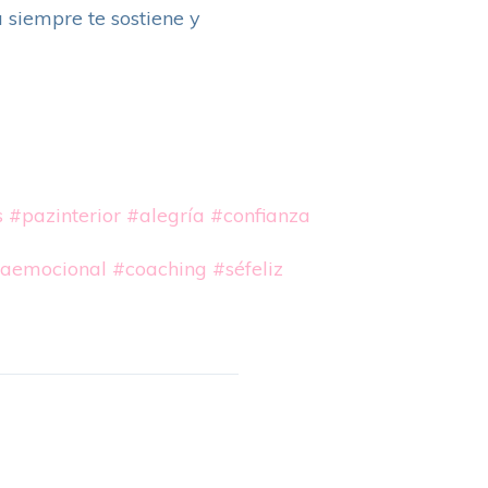
 siempre te sostiene y
s
#pazinterior
#alegría
#confianza
iaemocional
#coaching
#séfeliz