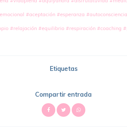
lena
#vidaplena
#aquíyahora
#disfrutatuvida
#medit
aemocional
#aceptación
#esperanza
#autoconscienci
pio
#relajación
#equilibrio
#respiración
#coaching
#
Etiquetas
Compartir entrada