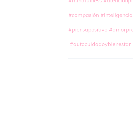
#mindfulness
#atenciónp
#compasión
#inteligenci
#piensapositivo
#amorpro
#autocuidadoybienestar