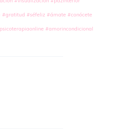
ación
#visualización
#pazinterior
a
#gratitud
#séfeliz
#ámate
#conócete
psicoterapiaonline
#amorincondicional