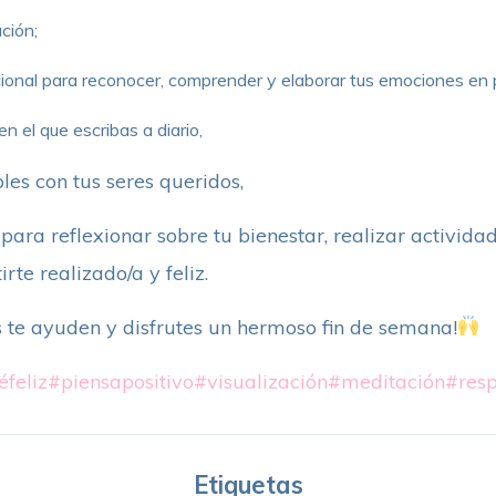
ción;
ocional para reconocer, comprender y elaborar tus emociones en
 en el que escribas a diario,
les con tus seres queridos,
ara reflexionar sobre tu bienestar, realizar actividad
rte realizado/a y feliz.
s te ayuden y disfrutes un hermoso fin de semana!
éfeliz
#piensapositivo
#visualización
#meditación
#resp
Etiquetas