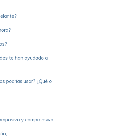
delante?
hora?
ños?
dades te han ayudado a
os podrías usar? ¿Qué o
compasiva y comprensiva;
ión;