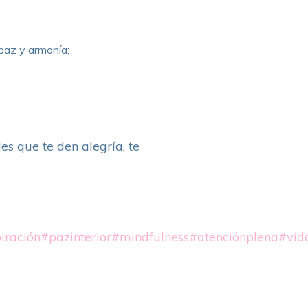
 paz y armonía;
es que te den alegría, te
iración
#pazinterior
#mindfulness
#atenciónplena
#vid