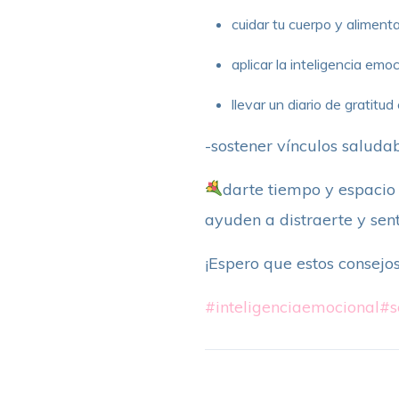
cuidar tu cuerpo y alimenta
aplicar la inteligencia em
llevar un diario de gratitud
-sostener vínculos saludab
darte tiempo y espacio p
ayuden a distraerte y senti
¡Espero que estos consejo
#inteligenciaemocional
#s