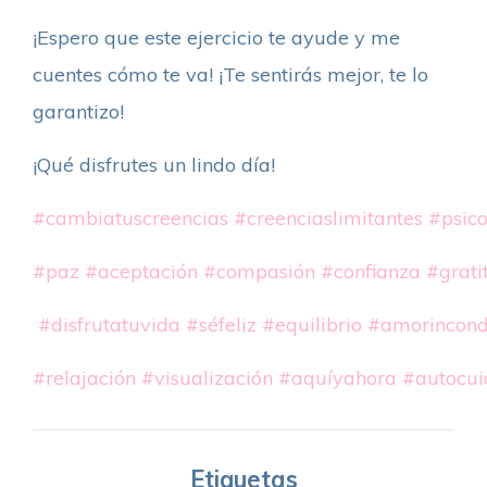
¡Espero que este ejercicio te ayude y me
cuentes cómo te va! ¡Te sentirás mejor, te lo
garantizo!
¡Qué disfrutes un lindo día!
#cambiatuscreencias
#creenciaslimitantes
#psico
#paz
#aceptación
#compasión
#confianza
#grati
#disfrutatuvida
#séfeliz
#equilibrio
#amorincond
#relajación
#visualización
#aquíyahora
#autocui
Etiquetas