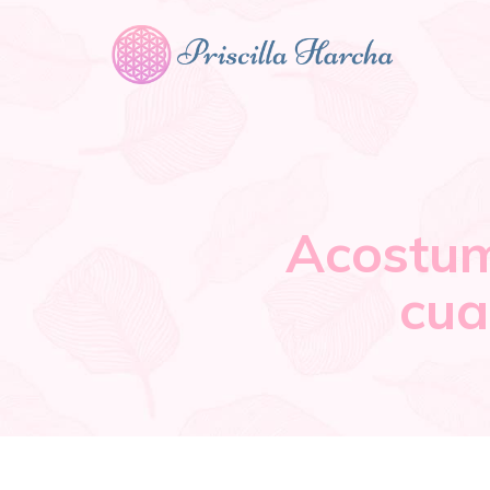
Acostum
cua