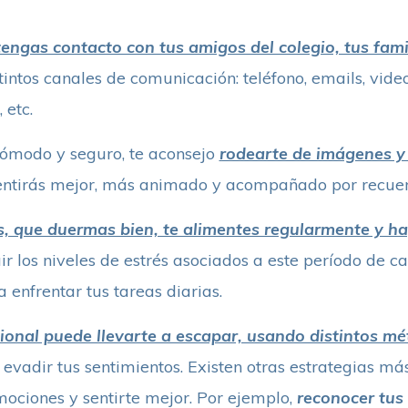
ngas contacto con tus amigos del colegio, tus famil
tintos canales de comunicación: teléfono, emails, vid
 etc.
cómodo y seguro, te aconsejo
rodearte de imágenes y 
sentirás mejor, más animado y acompañado por recuer
s, que duermas bien, te alimentes regularmente y hag
r los niveles de estrés asociados a este período de ca
a enfrentar tus tareas diarias.
ional puede llevarte a escapar, usando distintos m
 evadir tus sentimientos. Existen otras estrategias má
ociones y sentirte mejor. Por ejemplo,
reconocer tus