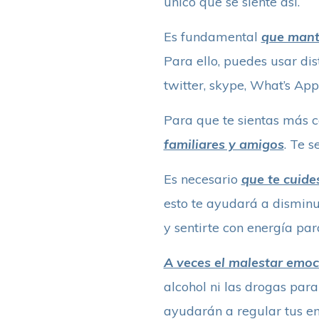
único que se siente así.
Es fundamental
que mante
Para ello, puedes usar dis
twitter, skype, What’s App,
Para que te sientas más 
familiares y amigos
. Te 
Es necesario
que te cuide
esto te ayudará a disminui
y sentirte con energía par
A veces el malestar emoc
alcohol ni las drogas para
ayudarán a regular tus em