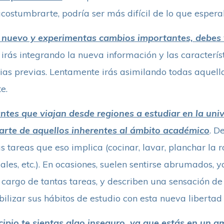
acostumbrarte, podría ser más difícil de lo que espera
 nuevo y experimentas cambios importantes, debes v
, irás integrando la nueva información y las caracterís
cias previas. Lentamente irás asimilando todas aquella
e.
ntes que viajan desde regiones a estudiar en la uni
arte de aquellos inherentes al ámbito académico
. D
 tareas que eso implica (cocinar, lavar, planchar la 
les, etc.). En ocasiones, suelen sentirse abrumados, y
argo de tantas tareas, y describen una sensación de
bilizar sus hábitos de estudio con esta nueva libertad
cipio te sientas algo inseguro, ya que estás en un 